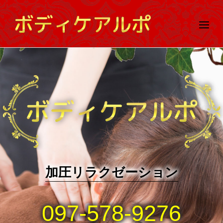
Skip
to
Menu
content
加圧リラクゼーション
097-578-9276