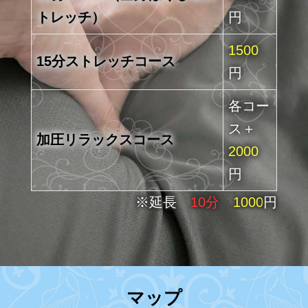
トレッチ）
円
1500
15分ストレッチコース
円
各コー
ス＋
加圧リラックスコース
2000
円
※延長
10分
1000
円
マップ