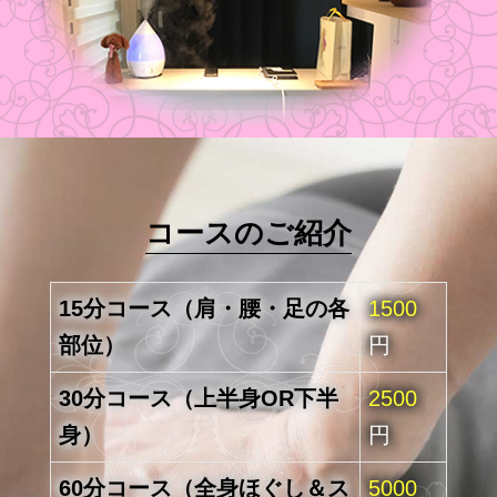
コースのご紹介
15分コース（肩・腰・足の各
1500
部位）
円
30分コース（上半身OR下半
2500
身）
円
60分コース（全身ほぐし＆ス
5000